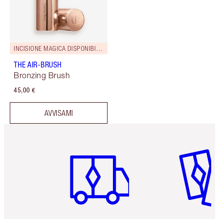
INCISIONE MAGICA DISPONIBILE!
THE AIR-BRUSH
Bronzing Brush
45,00 €
AVVISAMI
Articolo 1 di 6
Articolo