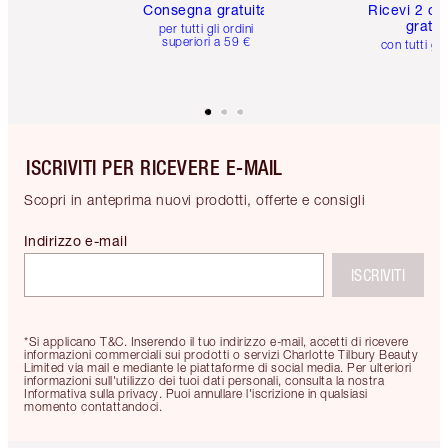
Consegna gratuita
Ricevi 2 ca
gratuit
per tutti gli ordini
superiori a 59 €
con tutti gli
ISCRIVITI PER RICEVERE E-MAIL
Scopri in anteprima nuovi prodotti, offerte e consigli
Indirizzo e-mail
ISCRIVITI
*Si applicano T&C. Inserendo il tuo indirizzo e-mail, accetti di ricevere
informazioni commerciali sui prodotti o servizi Charlotte Tilbury Beauty
Limited via mail e mediante le piattaforme di social media. Per ulteriori
informazioni sull'utilizzo dei tuoi dati personali, consulta la nostra
Informativa sulla privacy. Puoi annullare l'iscrizione in qualsiasi
momento contattandoci.