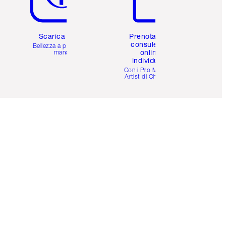
Scarica l'app
Prenota una
consulenza
Bellezza a portata di
online
mano
individuale
i
Con i Pro Make-up
Artist di Charlotte.