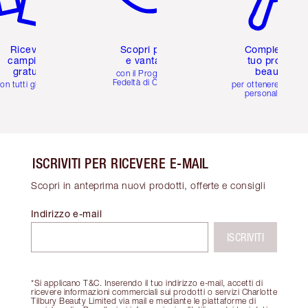
Ricevi 2
Scopri premi
Completa il
campioni
e vantaggi
tuo profilo
gratuiti
beauty
con il Programma
Fedeltà di Charlotte
on tutti gli ordini
per ottenere consigl
personalizzati
ISCRIVITI PER RICEVERE E-MAIL
Scopri in anteprima nuovi prodotti, offerte e consigli
Indirizzo e-mail
ISCRIVITI
*Si applicano T&C. Inserendo il tuo indirizzo e-mail, accetti di
ricevere informazioni commerciali sui prodotti o servizi Charlotte
Tilbury Beauty Limited via mail e mediante le piattaforme di