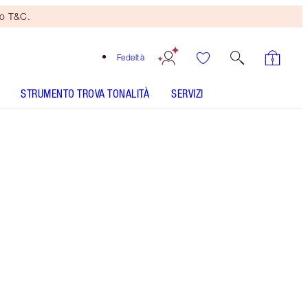
no T&C.
Fedeltà
STRUMENTO TROVA TONALITÀ
SERVIZI
Juicylicious Coconut Water
SHADE MATCH