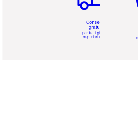
Consegna
gratuita
per tutti gli ordini
superiori a 59 €
c