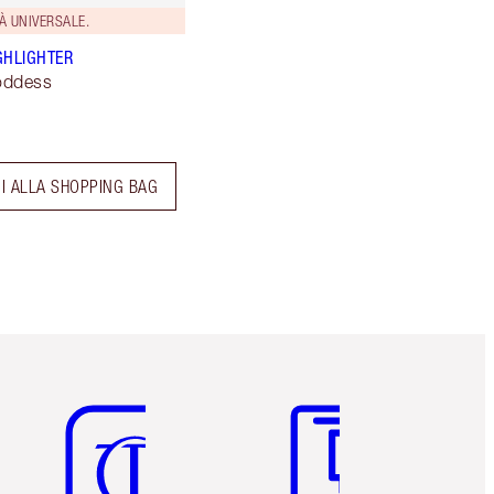
À UNIVERSALE.
GHLIGHTER
oddess
I ALLA SHOPPING BAG
Articolo 5 di 6
Articolo 6 di 6