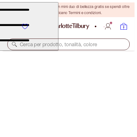
ULTIMA OCCASIONE! Ricevi un mini duo di bellezza gratis se spendi oltre
110 €! Si applicano Termini e condizioni.
Cerca per prodotto, tonalità, colore
PILLOW TALK DREAMS COME TRUE
LIMITED EDITION KIT
380,00 €
(
481,01 €
/
10
ml
)