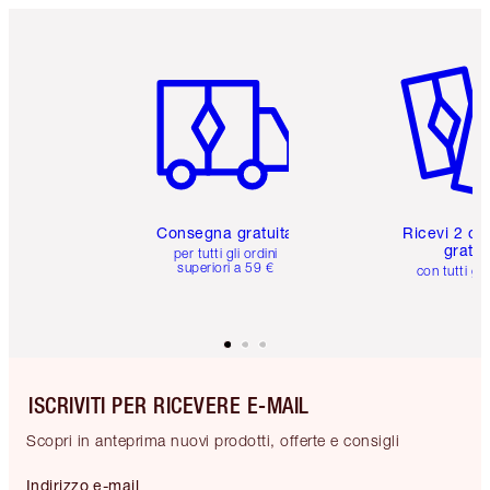
Articolo 1 di 6
Articolo
Consegna gratuita
Ricevi 2 ca
gratuit
per tutti gli ordini
superiori a 59 €
con tutti gli
ISCRIVITI PER RICEVERE E-MAIL
Scopri in anteprima nuovi prodotti, offerte e consigli
Indirizzo e-mail