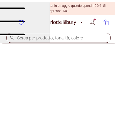
Ricevi un pennello per bronzer in omaggio quando spendi 120 €! Si
applicano T&C.
Cerca per prodotto, tonalità, colore
PILLOW TALK LIP & CHEEK SECRETS
PILLOW TALK
54,00 €
(
108,00 €
/
10
ml
)