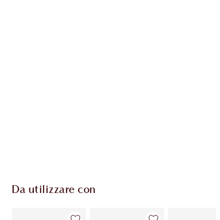
Guadagna 54 Monete Fedeltà
Scopri di più
ESCLUSIVE CHARLOTTE TILBURY
Il club fedeltà Charlotte's Darlings. Guadagna
Monete Fedeltà ogni volta che acquisti!
Consegna standard gratuita per gli ordini
superiori a 59,00 €
Scegli 2 campioni gratuiti al momento del
pagamento
Da utilizzare con