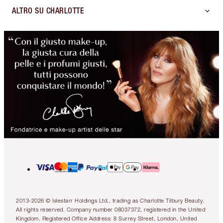
ALTRO SU CHARLOTTE
2013-2026 © Islestarr Holdings Ltd., trading as Charlotte Tilbury Beauty.
All rights reserved. Company number 08037372, registered in the United
Kingdom. Registered Office Address: 8 Surrey Street, London, United