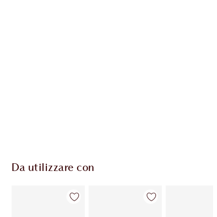
Guadagna 275 Monete Fedeltà
Scopri di più
ESCLUSIVE CHARLOTTE TILBURY
Il club fedeltà Charlotte's Darlings. Guadagna
Monete Fedeltà ogni volta che acquisti!
Consegna standard gratuita per gli ordini
superiori a 59,00 €
Scegli 2 campioni gratuiti al momento del
pagamento
Da utilizzare con