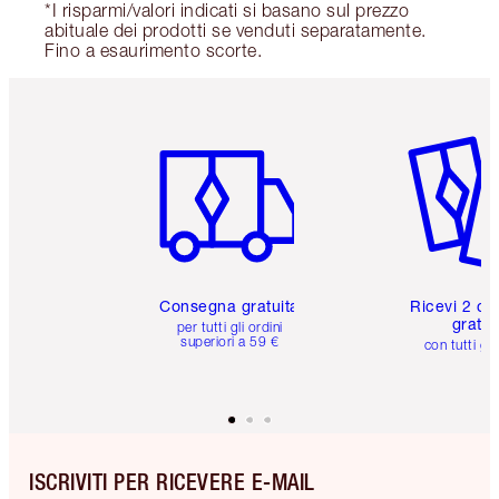
*I risparmi/valori indicati si basano sul prezzo
abituale dei prodotti se venduti separatamente.
Fino a esaurimento scorte.
Articolo 1 di 6
Articolo
Consegna gratuita
Ricevi 2 ca
gratuit
per tutti gli ordini
superiori a 59 €
con tutti gli
ISCRIVITI PER RICEVERE E-MAIL