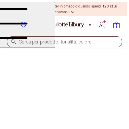
Ricevi un pennello per bronzer in omaggio quando spendi 120 €! Si
applicano T&C.
Cerca per prodotto, tonalità, colore
DEL VALORE DI 275 €!
CHARLOTTE’S MINI GLOW + GO TRAVEL BEAUTY
BAG
OFFER ENDED
275,00 €