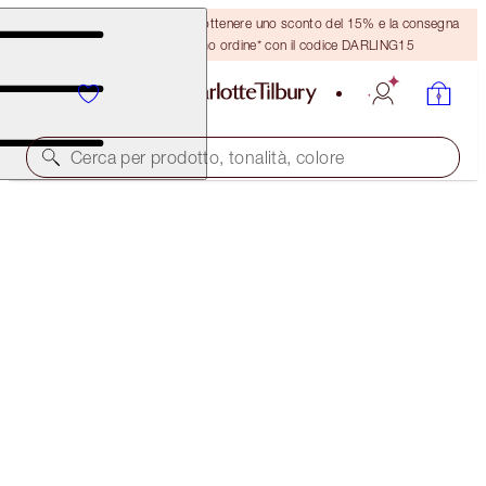
Crea un account o accedi per ottenere uno sconto del 15% e la consegna
GRATUITA sul tuo primo ordine* con il codice DARLING15
Cerca per prodotto, tonalità, colore
RISPARMIA 10%
THE BEST SELLING ICONIC DUO
MAKEUP KIT
132,00 €