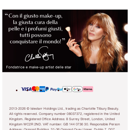
2013-2026 © Islestarr Holdings Ltd., trading as Charlotte Tilbury Beauty.
All rights reserved. Company number 08037372, registered in the United
Kingdom. Registered Office Address: 8 Surrey Street, London, United
Kingdom WC2R 2ND. VAT number: GB 144 0736 30. Responsible Person
Address: Ormond Building, 31-36 Ormond Quay Upper, Dublin 7, D07