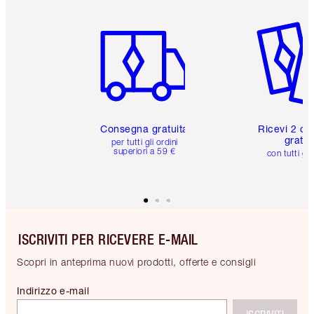
Articolo 1 di 6
Articolo
Consegna gratuita
Ricevi 2 ca
gratuit
per tutti gli ordini
superiori a 59 €
con tutti gli
ISCRIVITI PER RICEVERE E-MAIL
Scopri in anteprima nuovi prodotti, offerte e consigli
Indirizzo e-mail