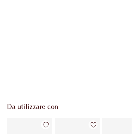
Guadagna 132 Monete Fedeltà
Scopri di più
ESCLUSIVE CHARLOTTE TILBURY
Il club fedeltà Charlotte's Darlings. Guadagna
Monete Fedeltà ogni volta che acquisti!
Consegna standard gratuita per gli ordini
superiori a 59,00 €
Scegli 2 campioni gratuiti al momento del
pagamento
Da utilizzare con