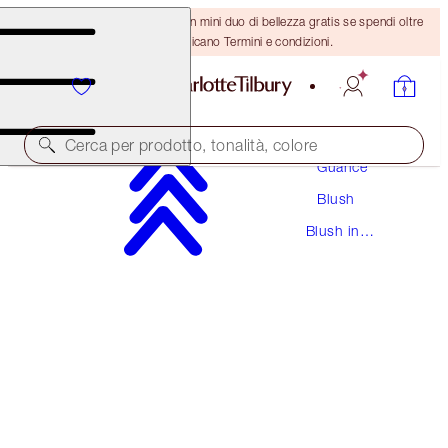
ULTIMA OCCASIONE! Ricevi un mini duo di bellezza gratis se spendi oltre
110 €! Si applicano Termini e condizioni.
Trucco
Cerca per prodotto, tonalità, colore
Guance
Blush
BEAUTIFUL SKIN ISLAND GLOW LIP & CHEEK
Blush in
BEACH PEACH GLOW
Crema
49,00 €
(
196,00 €
/
10
g
)