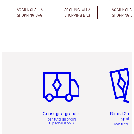
AGGIUNGI ALLA
AGGIUNGI ALLA
AGGIUNGI AL
SHOPPING BAG
SHOPPING BAG
SHOPPING B
Articolo 1 di 6
Articolo
Consegna gratuita
Ricevi 2 ca
gratuit
per tutti gli ordini
superiori a 59 €
con tutti gli