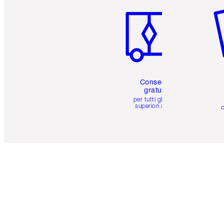
Consegna
gratuita
per tutti gli ordini
superiori a 59 €
c