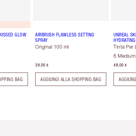
-KISSED GLOW
AIRBRUSH FLAWLESS SETTING
UNREAL SK
SPRAY
HYDRATING
Original 100 ml
Tinta Per 
6 Medium
39,00 €
48,00 €
OPPING BAG
AGGIUNGI ALLA SHOPPING BAG
AGGIUNG
icolo 2 di 6
Articolo 3 di 6
Articolo 4 di 6