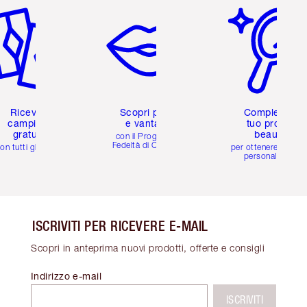
Ricevi 2
Scopri premi
Completa il
campioni
e vantaggi
tuo profilo
gratuiti
beauty
con il Programma
Fedeltà di Charlotte
on tutti gli ordini
per ottenere consigl
personalizzati
ISCRIVITI PER RICEVERE E-MAIL
Scopri in anteprima nuovi prodotti, offerte e consigli
Indirizzo e-mail
ISCRIVITI