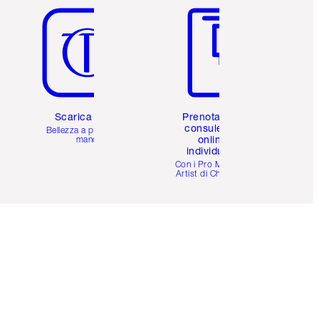
Scarica l'app
Prenota una
consulenza
Bellezza a portata di
online
mano
individuale
i
Con i Pro Make-up
Artist di Charlotte.