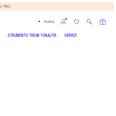
no T&C.
Fedeltà
STRUMENTO TROVA TONALITÀ
SERVIZI
Sun-Blushed Glow
COME SI APPLICA