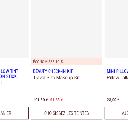
ÉCONOMISEZ 10 %
GLOW TINT
BEAUTY CHECK-IN KIT
MINI PILLO
ON STICK
Travel Size Makeup Kit
Pillow Tal
et
101,50 €
91,35 €
28,00 €
PANIER
CHOISISSEZ LES TEINTES
AJ