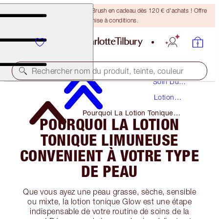
Recevez un pinceau Bronzing Brush en cadeau dès 120 € d'achats ! Offre
soumise à conditions.
Rechercher nom du produit, teinte, couleur
Soin Du
Visage
Lotion
Tonique
Pourquoi La Lotion Tonique
POURQUOI LA LOTION
Limuneuse Convenient À Votre
Type De Peau
TONIQUE LIMUNEUSE
CONVENIENT À VOTRE TYPE
DE PEAU
Que vous ayez une peau grasse, sèche, sensible
ou mixte, la lotion tonique Glow est une étape
indispensable de votre routine de soins de la