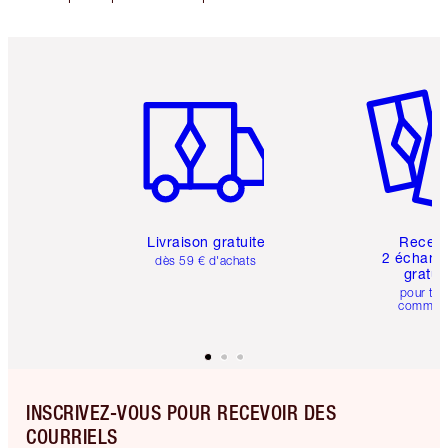
Article 1 sur 6
Article 
Livraison gratuite
Recev
2 échanti
dès 59 € d'achats
gratui
pour tou
comman
INSCRIVEZ-VOUS POUR RECEVOIR DES
COURRIELS