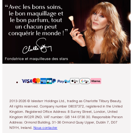
2013-2026 © Islestarr Holdings Ltd., trading as Charlotte Tilbury Beauty.
All rights reserved. Company number 08037372, registered in the United
Kingdom. Registered Office Address: 8 Surrey Street, London, United
Kingdom WC2R 2ND. VAT number: GB 144 0736 30. Responsible Person
Address: Ormond Building, 31-36 Ormond Quay Upper, Dublin 7, D07
N5YH, Ireland.
Nous contacter