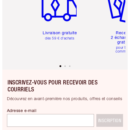
Livraison gratuite
Recev
2 échanti
dès 59 € d'achats
gratui
pour tou
comman
INSCRIVEZ-VOUS POUR RECEVOIR DES
COURRIELS
Découvrez en avant-première nos produits, offres et conseils
Adresse e-mail
INSCRIPTION