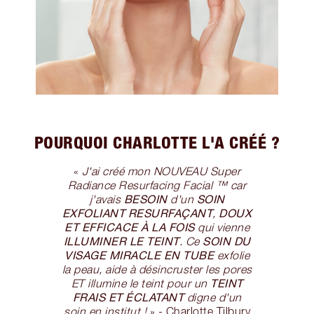
POURQUOI CHARLOTTE L'A CRÉÉ ?
«
J'ai créé mon NOUVEAU Super
Radiance Resurfacing Facial ™ car
BESOIN
SOIN
j'avais
d'un
EXFOLIANT RESURFAÇANT
DOUX
,
ET EFFICACE À LA FOIS
qui vienne
ILLUMINER LE TEINT
SOIN DU
. Ce
VISAGE MIRACLE EN TUBE
exfolie
la peau, aide à désincruster les pores
TEINT
ET illumine le teint pour un
FRAIS ET ÉCLATANT
digne d'un
soin en institut !
» - Charlotte Tilbury