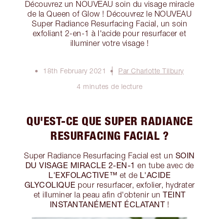
Découvrez un NOUVEAU soin du visage miracle
de la Queen of Glow ! Découvrez le NOUVEAU
Super Radiance Resurfacing Facial, un soin
exfoliant 2-en-1 à l'acide pour resurfacer et
illuminer votre visage !
18th February 2021
Par Charlotte Tilbury
4 minutes de lecture
QU'EST-CE QUE SUPER RADIANCE
RESURFACING FACIAL ?
SOIN
Super Radiance Resurfacing Facial est un
DU VISAGE MIRACLE 2-EN-1
en tube avec de
L'EXFOLACTIVE™
L'ACIDE
et de
GLYCOLIQUE
pour resurfacer, exfolier, hydrater
TEINT
et illuminer la peau afin d'obtenir un
INSTANTANÉMENT ÉCLATANT
!