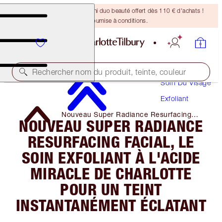
DERNIÈRE CHANCE ! Un mini duo beauté offert dès 110 € d'achats !
Offre soumise à conditions.
Rechercher nom du produit, teinte, couleur
Soin Du Visage
Exfoliant
Nouveau Super Radiance Resurfacing
NOUVEAU SUPER RADIANCE
Facial, Le Soin Exfoliant À L'acide Miracle
De Charlotte Pour Un Teint Instantanément
RESURFACING FACIAL, LE
ÉClatant
SOIN EXFOLIANT À L'ACIDE
MIRACLE DE CHARLOTTE
POUR UN TEINT
INSTANTANÉMENT ÉCLATANT