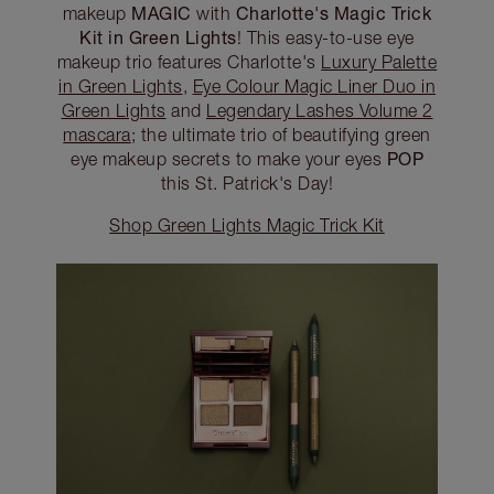
MAGIC
Charlotte's Magic Trick
makeup
with
Kit in Green Lights
! This easy-to-use eye
makeup trio features Charlotte's
Luxury Palette
in Green Lights
,
Eye Colour Magic Liner Duo in
Green Lights
and
Legendary Lashes Volume 2
mascara
; the ultimate trio of beautifying green
POP
eye makeup secrets to make your eyes
this St. Patrick's Day!
Shop Green Lights Magic Trick Kit