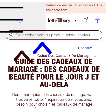
Recevez un pinceau Bronzing Brush en cadeau dès 120 € d'achats ! Offre
soumise à conditions.
Rechercher nom du produit, teinte, couleur
Cadeaux
Guide Des Cadeaux De Mariage :
GUIDE DES CADEAUX DE
Des Cadeaux De Beauté Pour Le
Jour J Et Au-Delà
MARIAGE : DES CADEAUX DE
BEAUTÉ POUR LE JOUR J ET
AU-DELÀ
Dans mon guide des cadeaux de mariage, vous
trouverez toute l'inspiration dont vous avez
besoin pour choisir les cadeaux de mariage