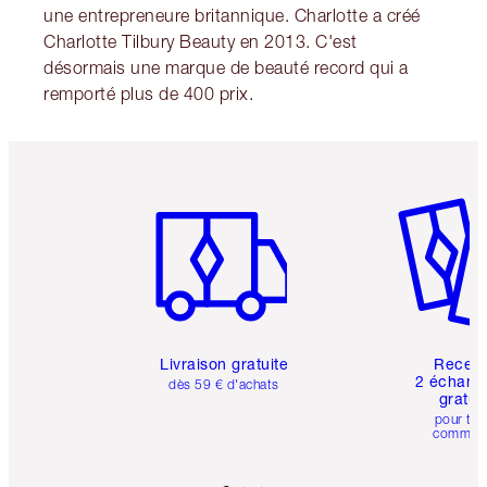
une entrepreneure britannique. Charlotte a créé
Charlotte Tilbury Beauty en 2013. C'est
désormais une marque de beauté record qui a
remporté plus de 400 prix.
Article 1 sur 6
Article 
Livraison gratuite
Recev
2 échanti
dès 59 € d'achats
gratui
pour tou
comman