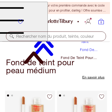
-15 % + la livraison gratuite sur votre première commande avec le code
DARLING15. Connectez-vous pour en profiter, darling ! Offre soumise à
conditions.
Maquillage
Rechercher nom du produit, teinte, couleur
Teint
Fond De
Teint
Fond De Teint Pour
Fond de teint pour
Peau Médium
peau médium
En savoir plus