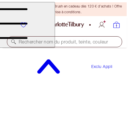
Recevez un pinceau Bronzing Brush en cadeau dès 120 € d'achats ! Offre
soumise à conditions.
Rechercher nom du produit, teinte, couleur
ÉCONOMISEZ 15 %*
Exclu Appli
THE WEDDING EVE SKINCARE BOX
SKINCARE KIT
122,00 €
103,70 €