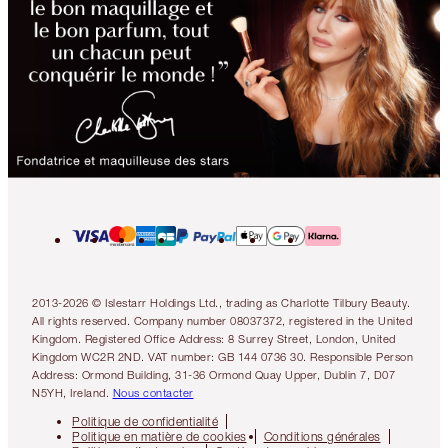
2013-2026 © Islestarr Holdings Ltd., trading as Charlotte Tilbury Beauty.
All rights reserved. Company number 08037372, registered in the United
Kingdom. Registered Office Address: 8 Surrey Street, London, United
Kingdom WC2R 2ND. VAT number: GB 144 0736 30. Responsible Person
Address: Ormond Building, 31-36 Ormond Quay Upper, Dublin 7, D07
N5YH, Ireland.
Nous contacter
Politique de confidentialité
Politique en matière de cookies
Conditions générales