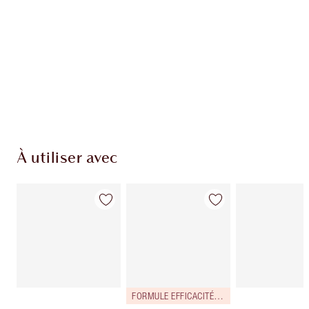
Club fidélité Charlotte's Darlings. Gagnez des
pièces de fidélité à chaque achat!
Livraison standard gratuite lorsque votre
montant atteint 59,00 €
Choissisez 2 échantillons gratuits au moment
de confirmer vos achats
À utiliser avec
FORMULE EFFICACITÉ RENFORCÉE !