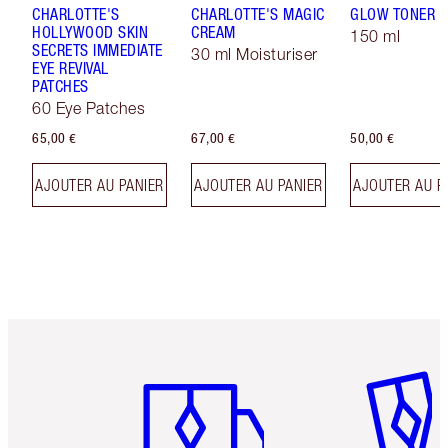
CHARLOTTE'S
CHARLOTTE'S MAGIC
GLOW TONER
HOLLYWOOD SKIN
CREAM
150 ml
SECRETS IMMEDIATE
30 ml Moisturiser
EYE REVIVAL
PATCHES
60 Eye Patches
65,00 €
67,00 €
50,00 €
AJOUTER AU PANIER
AJOUTER AU PANIER
AJOUTER AU P
Article 1 sur 6
Article 