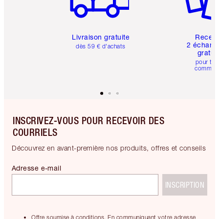
Livraison gratuite
Recev
2 échanti
dès 59 € d'achats
gratui
pour tou
comman
INSCRIVEZ-VOUS POUR RECEVOIR DES
COURRIELS
Découvrez en avant-première nos produits, offres et conseils
Adresse e-mail
INSCRIPTION
Offre soumise à conditions. En communiquant votre adresse