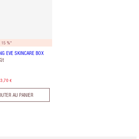
 15 %*
NG EVE SKINCARE BOX
it
3,70 €
OUTER AU PANIER