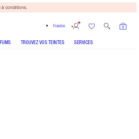
 à conditions.
Fidélité
RFUMS
TROUVEZ VOS TEINTES
SERVICES
LE KIT INCLUT
SMALL GIFT BOX
SELECT YOUR SETTING SPRAY - Sélectionner la teinte