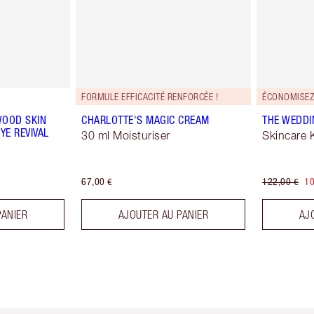
FORMULE EFFICACITÉ RENFORCÉE !
ÉCONOMISEZ
WOOD SKIN
CHARLOTTE'S MAGIC CREAM
THE WEDDI
YE REVIVAL
30 ml Moisturiser
Skincare K
67,00 €
122,00 €
10
PANIER
AJOUTER AU PANIER
AJ