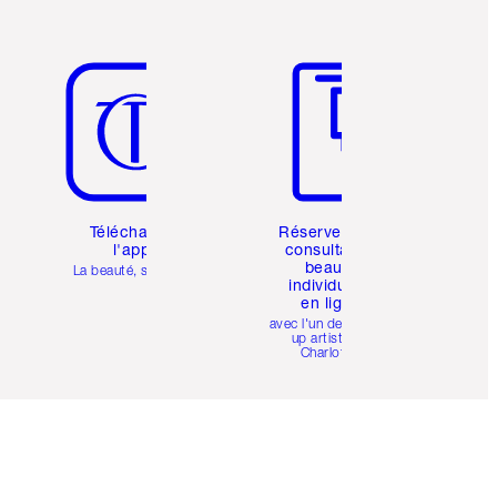
Article 5 sur 6
Article 6 sur 6
Téléchargez
Réservez une
l'appli
consultation
beauté
La beauté, simplifiée
individuelle
en ligne
avec l'un des make-
up artists de
Charlotte.