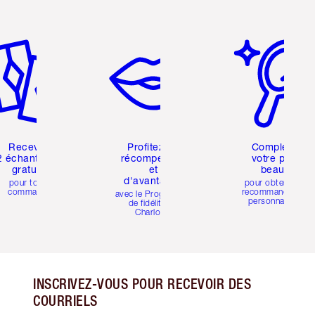
icle 2 sur 6
Article 3 sur 6
Article 4 sur 6
Recevez
Profitez de
Complétez
2 échantillons
récompenses
votre profil
gratuits
et
beauté
d'avantages
pour toute
pour obtenir des
commande
recommandations
avec le Programme
personnalisées
de fidélité de
Charlotte
INSCRIVEZ-VOUS POUR RECEVOIR DES
COURRIELS