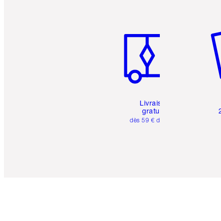
Article 1 sur 6
Art
Livraison
gratuite
dès 59 € d'achats