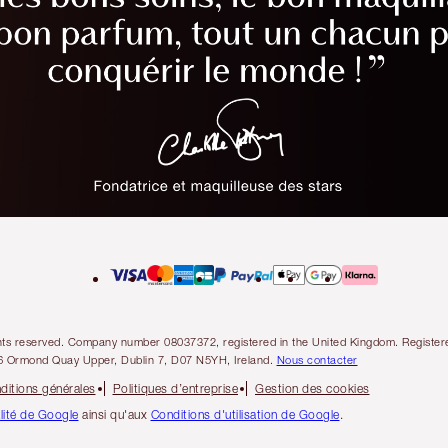
l rights reserved. Company number 08037372, registered in the United Kingdom. Regis
6 Ormond Quay Upper, Dublin 7, D07 N5YH, Ireland.
Nous contacter
ditions générales
Politiques d’entreprise
Gestion des cookies
alité de Google
ainsi qu'aux
Conditions d'utilisation de Google
.