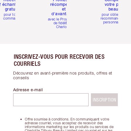
2 échantillons
récompenses
votre profil
gratuits
et
beauté
d'avantages
pour toute
pour obtenir des
commande
recommandations
avec le Programme
personnalisées
de fidélité de
Charlotte
INSCRIVEZ-VOUS POUR RECEVOIR DES
COURRIELS
Découvrez en avant-première nos produits, offres et
conseils
Adresse e-mail
INSCRIPTION
Offre soumise à conditions. En communiquant votre
adresse courriel, vous acceptez de recevoir des
informations marketing sur les produits ou services de
Charlotte Tilbury Beauty Limited par courriel et sur les