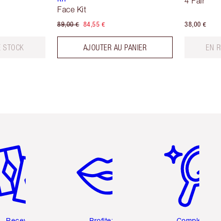
4 Fair
Face Kit
89,00 €
84,55 €
38,00 €
E STOCK
AJOUTER AU PANIER
EN 
icle 2 sur 6
Article 3 sur 6
Article 4 sur 6
Recevez
Profitez de
Complétez