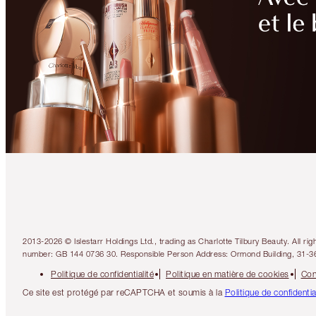
2013-2026 © Islestarr Holdings Ltd., trading as Charlotte Tilbury Beauty. Al
number: GB 144 0736 30. Responsible Person Address: Ormond Building, 31-3
Politique de confidentialité
Politique en matière de cookies
Con
Ce site est protégé par reCAPTCHA et soumis à la
Politique de confidenti