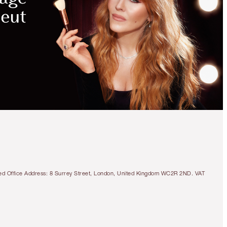
tered Office Address: 8 Surrey Street, London, United Kingdom WC2R 2ND. VAT