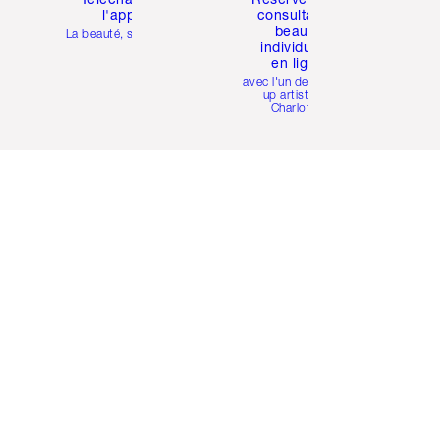
l'appli
consultation
beauté
La beauté, simplifiée
individuelle
en ligne
avec l'un des make-
up artists de
Charlotte.