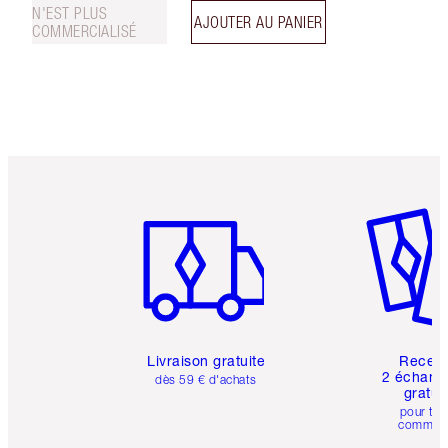
N'EST PLUS
AJOUTER AU PANIER
COMMERCIALISÉ
Article 1 sur 6
Article 
Livraison gratuite
Recev
2 échanti
dès 59 € d'achats
gratui
pour tou
comman