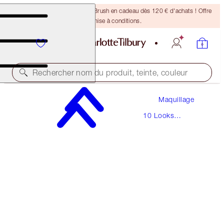
Recevez un pinceau Bronzing Brush en cadeau dès 120 € d'achats ! Offre
soumise à conditions.
Rechercher nom du produit, teinte, couleur
Maquillage
THE SOPHISTICATE
10 Looks
DEEP
Iconiques
220,00 €