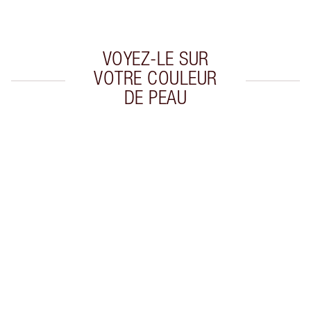
de confirmer vos achats
VOYEZ-LE SUR
VOTRE COULEUR
DE PEAU
Article 1 sur 8
Arti