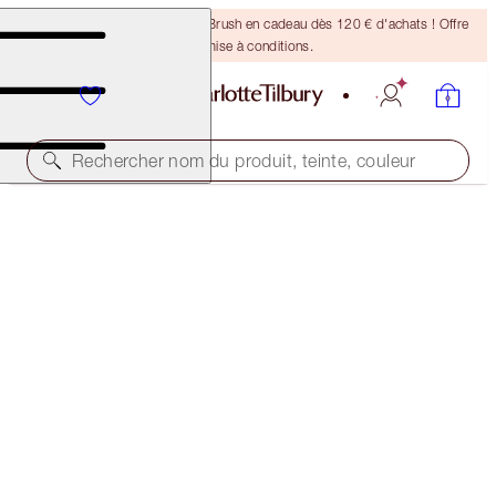
Recevez un pinceau Bronzing Brush en cadeau dès 120 € d'achats ! Offre
soumise à conditions.
Rechercher nom du produit, teinte, couleur
THE GIFT OF MAGIC SKIN
SKINCARE KIT
65,00 €