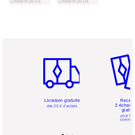
COMMERCIALISÉ
COMMERCIALISÉ
Article 1 sur 6
Article 
Livraison gratuite
Recev
2 échanti
dès 59 € d'achats
gratui
pour tou
comman