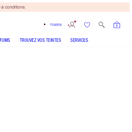
 à conditions.
Fidélité
RFUMS
TROUVEZ VOS TEINTES
SERVICES
Mini duo beauté
offert
dès 110 € d'achats ! Offre
soumise à conditions.
Un rouge à lèvres pêche scintillant pour de
somptueuses lèvres
Plus d'informations