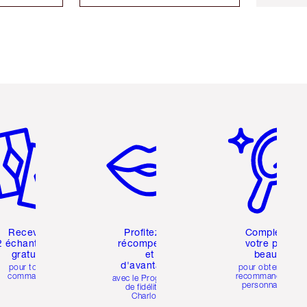
icle 2 sur 6
Article 3 sur 6
Article 4 sur 6
Recevez
Profitez de
Complétez
2 échantillons
récompenses
votre profil
gratuits
et
beauté
d'avantages
pour toute
pour obtenir des
commande
recommandations
avec le Programme
personnalisées
de fidélité de
Charlotte