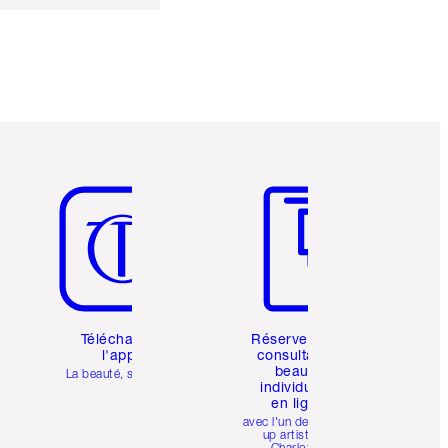
Article 5 sur 6
Article 6 sur 6
Téléchargez
Réservez une
l'appli
consultation
beauté
La beauté, simplifiée
individuelle
en ligne
avec l'un des make-
up artists de
Charlotte.