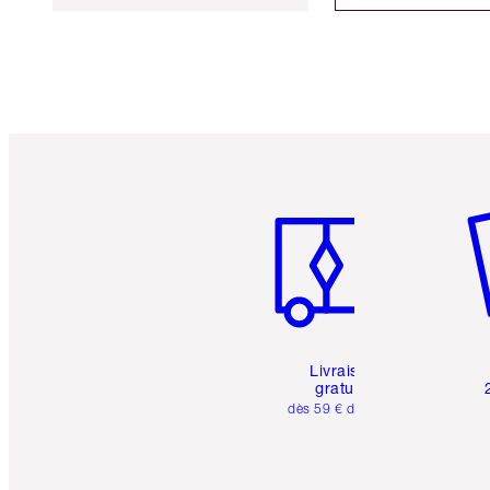
Article 1 sur 6
Art
Livraison
gratuite
dès 59 € d'achats