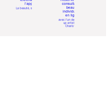
l'appli
consultation
beauté
La beauté, simplifiée
individuelle
en ligne
avec l'un des make-
up artists de
Charlotte.