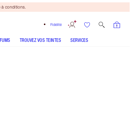
 à conditions.
Fidélité
RFUMS
TROUVEZ VOS TEINTES
SERVICES
LE KIT INCLUT
BRIGHTENING YOUTH GLOW PRIMER
MAGIC AWAY - Sélectionner la teinte