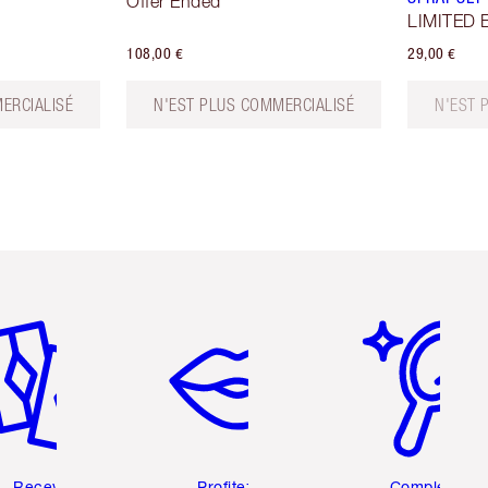
Offer Ended
LIMITED E
108,00 €
29,00 €
ERCIALISÉ
N'EST PLUS COMMERCIALISÉ
N'EST 
icle 2 sur 6
Article 3 sur 6
Article 4 sur 6
Recevez
Profitez de
Complétez