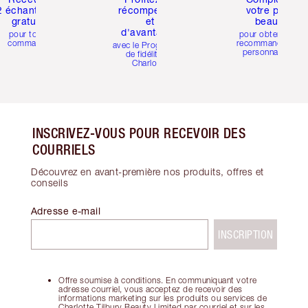
2 échantillons
récompenses
votre profil
gratuits
et
beauté
d'avantages
pour toute
pour obtenir des
commande
recommandations
avec le Programme
personnalisées
de fidélité de
Charlotte
INSCRIVEZ-VOUS POUR RECEVOIR DES
COURRIELS
Découvrez en avant-première nos produits, offres et
conseils
Adresse e-mail
INSCRIPTION
Offre soumise à conditions. En communiquant votre
adresse courriel, vous acceptez de recevoir des
informations marketing sur les produits ou services de
Charlotte Tilbury Beauty Limited par courriel et sur les