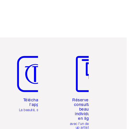
Article 5 sur 6
Article 6 sur 6
Téléchargez
Réservez une
l'appli
consultation
beauté
La beauté, simplifiée
individuelle
en ligne
avec l'un des make-
up artists de