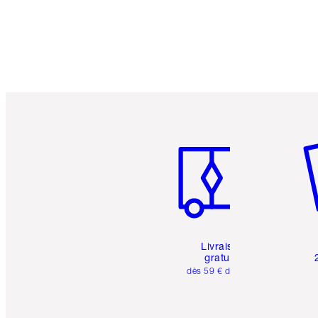
Article 1 sur 6
Art
Livraison
gratuite
dès 59 € d'achats