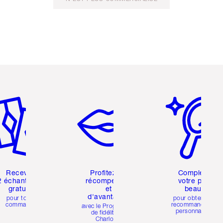
icle 2 sur 6
Article 3 sur 6
Article 4 sur 6
Recevez
Profitez de
Complétez
2 échantillons
récompenses
votre profil
gratuits
et
beauté
d'avantages
pour toute
pour obtenir des
commande
recommandations
avec le Programme
personnalisées
de fidélité de
Charlotte