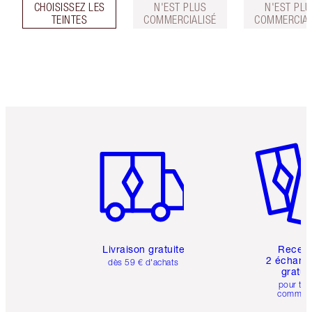
CHOISISSEZ LES
N'EST PLUS
N'EST PLU
TEINTES
COMMERCIALISÉ
COMMERCIAL
Article 1 sur 6
Article 
Livraison gratuite
Recev
2 échanti
dès 59 € d'achats
gratui
pour tou
comman