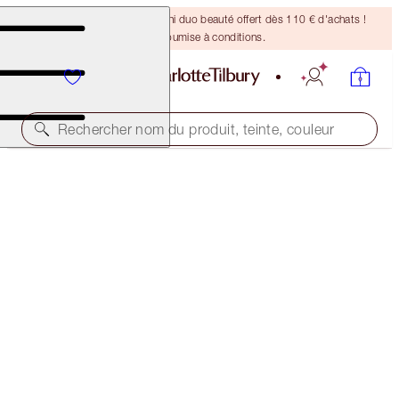
DERNIÈRE CHANCE ! Un mini duo beauté offert dès 110 € d'achats !
Offre soumise à conditions.
Rechercher nom du produit, teinte, couleur
PILLOW TALK WIDE-AWAKE EYE SECRETS
EXCLUSIVE 30% OFF!
104,00 €