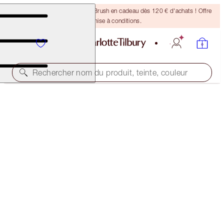
Recevez un pinceau Bronzing Brush en cadeau dès 120 € d'achats ! Offre
soumise à conditions.
Rechercher nom du produit, teinte, couleur
EXCLUSIVITÉ
PILLOW TALK MULTI-GLOW
DREAM LIGHT
39,00 €
(
55,71 €
/
10
g
)