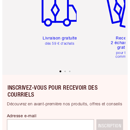
Livraison gratuite
Recev
2 échanti
dès 59 € d'achats
gratui
pour tou
comman
INSCRIVEZ-VOUS POUR RECEVOIR DES
COURRIELS
Découvrez en avant-première nos produits, offres et conseils
Adresse e-mail
INSCRIPTION