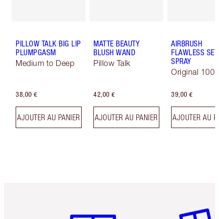
PILLOW TALK BIG LIP
MATTE BEAUTY
AIRBRUSH
PLUMPGASM
BLUSH WAND
FLAWLESS SET
SPRAY
Medium to Deep
Pillow Talk
Original 100 
38,00 €
42,00 €
39,00 €
AJOUTER AU PANIER
AJOUTER AU PANIER
AJOUTER AU P
Article 1 sur 6
Article 