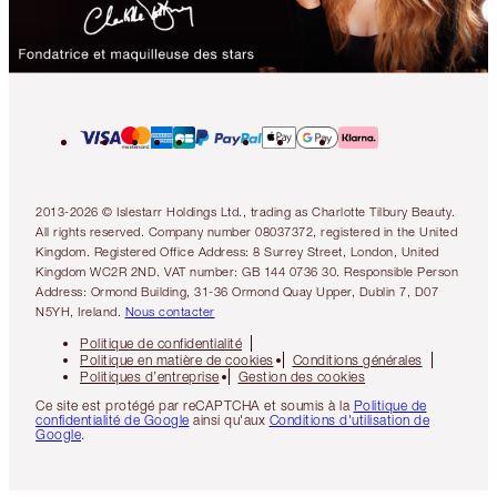
2013-2026 © Islestarr Holdings Ltd., trading as Charlotte Tilbury Beauty.
All rights reserved. Company number 08037372, registered in the United
Kingdom. Registered Office Address: 8 Surrey Street, London, United
Kingdom WC2R 2ND. VAT number: GB 144 0736 30. Responsible Person
Address: Ormond Building, 31-36 Ormond Quay Upper, Dublin 7, D07
N5YH, Ireland.
Nous contacter
Politique de confidentialité
Politique en matière de cookies
Conditions générales
Politiques d’entreprise
Gestion des cookies
Ce site est protégé par reCAPTCHA et soumis à la
Politique de
confidentialité de Google
ainsi qu'aux
Conditions d'utilisation de
Google
.