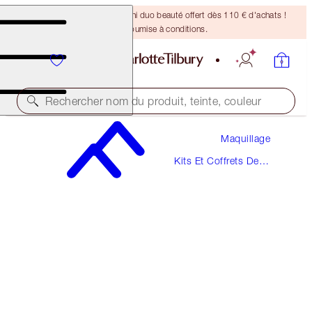
DERNIÈRE CHANCE ! Un mini duo beauté offert dès 110 € d'achats !
Offre soumise à conditions.
Rechercher nom du produit, teinte, couleur
Maquillage
VALEUR 85 €
Kits Et Coffrets De
PILLOW TALK ICONIC LIP AND CHEEK KIT
Maquillage
PILLOW TALK MEDIUM
55,00 €
(
72,37 €
/
10
ml
)