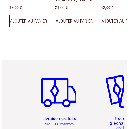
39,00 €
28,00 €
42,00 €
AJOUTER AU PANIER
AJOUTER AU PANIER
AJOUTER AU P
Article 1 sur 6
Article 
Livraison gratuite
Recev
2 échanti
dès 59 € d'achats
gratui