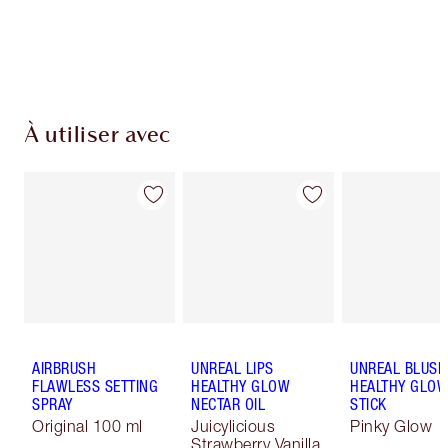
Choissisez 2 échantillons gratuits au moment
de confirmer vos achats
À utiliser avec
AIRBRUSH
UNREAL LIPS
UNREAL BLUSH
FLAWLESS SETTING
HEALTHY GLOW
HEALTHY GLO
SPRAY
NECTAR OIL
STICK
Original 100 ml
Juicylicious
Pinky Glow
Strawberry Vanilla