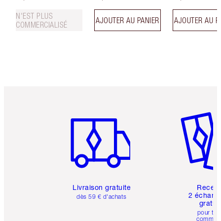
N'EST PLUS
AJOUTER AU PANIER
AJOUTER AU P
COMMERCIALISÉ
Article 1 sur 6
Article 
Livraison gratuite
Recev
2 échanti
dès 59 € d'achats
gratui
pour tou
comman