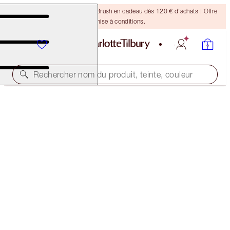
Recevez un pinceau Bronzing Brush en cadeau dès 120 € d'achats ! Offre
soumise à conditions.
Rechercher nom du produit, teinte, couleur
VALEUR : 50 €
PILLOW TALK PUSH UP AND DEFINE ICONIC EYE
KIT
EYE KIT
32,00 €
(
26,67 €
/
10
ml
)