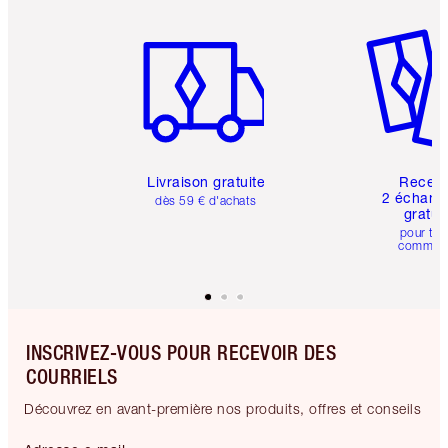
Article 1 sur 6
Article 
Livraison gratuite
Recev
2 échanti
dès 59 € d'achats
gratui
pour tou
comman
INSCRIVEZ-VOUS POUR RECEVOIR DES
COURRIELS
Découvrez en avant-première nos produits, offres et conseils