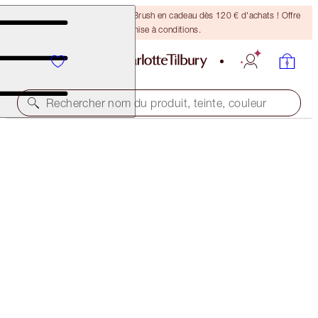
Recevez un pinceau Bronzing Brush en cadeau dès 120 € d'achats ! Offre
soumise à conditions.
Rechercher nom du produit, teinte, couleur
ÉCONOMISEZ 50 %!*
NEW! CHARLOTTE’S MYSTERY BEAUTY MUSE BOX
IN GLOWING GODDESS
OFFER ENDED
162,00 €