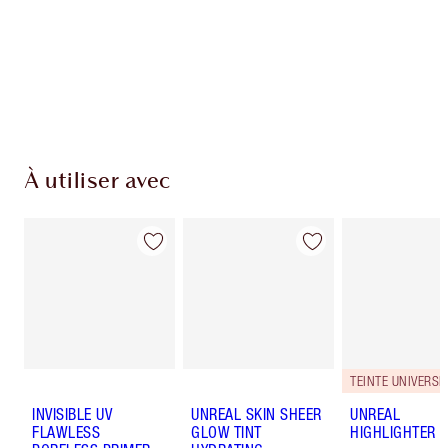
Livraison standard gratuite lorsque votre
montant atteint 59,00 €
Choissisez 2 échantillons gratuits au moment
de confirmer vos achats
À utiliser avec
TEINTE UNIVERSE
INVISIBLE UV
UNREAL SKIN SHEER
UNREAL
FLAWLESS
GLOW TINT
HIGHLIGHTER