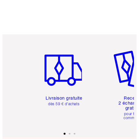
Article 1 sur 6
Article 
Livraison gratuite
Recev
2 échanti
dès 59 € d'achats
gratui
pour tou
comman