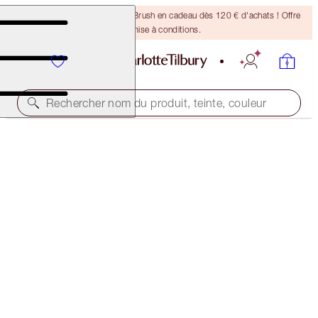
Recevez un pinceau Bronzing Brush en cadeau dès 120 € d'achats ! Offre
soumise à conditions.
Rechercher nom du produit, teinte, couleur
ÉCONOMISEZ 22%
MAGIC SKIN MORNING & EVENING KIT
SKINCARE KIT
317,00 €