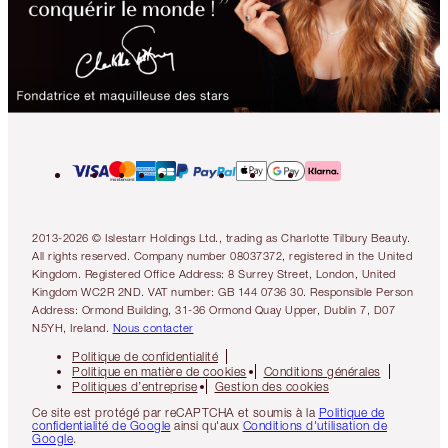
2013-2026 © Islestarr Holdings Ltd., trading as Charlotte Tilbury Beauty.
All rights reserved. Company number 08037372, registered in the United
Kingdom. Registered Office Address: 8 Surrey Street, London, United
Kingdom WC2R 2ND. VAT number: GB 144 0736 30. Responsible Person
Address: Ormond Building, 31-36 Ormond Quay Upper, Dublin 7, D07
N5YH, Ireland.
Nous contacter
Politique de confidentialité
Politique en matière de cookies
Conditions générales
Politiques d’entreprise
Gestion des cookies
Ce site est protégé par reCAPTCHA et soumis à la
Politique de
confidentialité de Google
ainsi qu'aux
Conditions d'utilisation de
Google
.