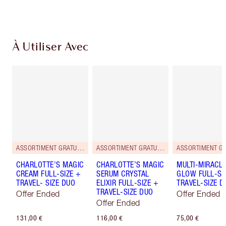
de confirmer vos achats
À Utiliser Avec
ASSORTIMENT GRATUIT AU FORMAT VOYAGE !
ASSORTIMENT GRATUIT AU FORMAT VOYAGE !
CHARLOTTE'S MAGIC
CHARLOTTE’S MAGIC
MULTI-MIRACL
CREAM FULL-SIZE +
SERUM CRYSTAL
GLOW FULL-SI
TRAVEL- SIZE DUO
ELIXIR FULL-SIZE +
TRAVEL-SIZE D
TRAVEL-SIZE DUO
Offer Ended
Offer Ended
Offer Ended
131,00 €
116,00 €
75,00 €