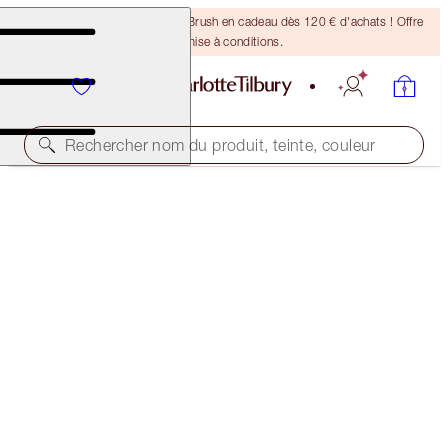
Recevez un pinceau Bronzing Brush en cadeau dès 120 € d'achats ! Offre
soumise à conditions.
Rechercher nom du produit, teinte, couleur
ASSORTIMENT GRATUIT AU FORMAT VOYAGE !
TAKE IT ALL OFF FULL-SIZE + TRAVEL-SIZE DUO
OFFER ENDED
50,00 €