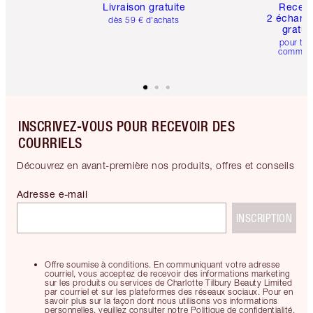
Livraison gratuite
Recev
2 échanti
dès 59 € d'achats
gratui
pour tou
comman
INSCRIVEZ-VOUS POUR RECEVOIR DES
COURRIELS
Découvrez en avant-première nos produits, offres et conseils
Adresse e-mail
INSCRIPTION
Offre soumise à conditions. En communiquant votre adresse
courriel, vous acceptez de recevoir des informations marketing
sur les produits ou services de Charlotte Tilbury Beauty Limited
par courriel et sur les plateformes des réseaux sociaux. Pour en
savoir plus sur la façon dont nous utilisons vos informations
personnelles, veuillez consulter notre Politique de confidentialité.