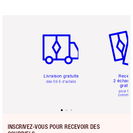
Article 1 sur 6
Article 
Livraison gratuite
Recev
2 échanti
dès 59 € d'achats
gratui
pour tou
comman
INSCRIVEZ-VOUS POUR RECEVOIR DES