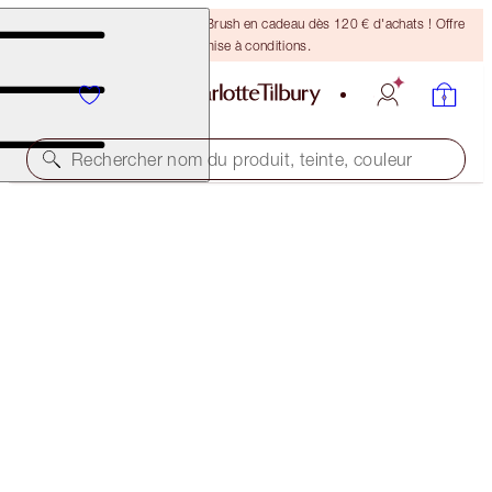
Recevez un pinceau Bronzing Brush en cadeau dès 120 € d'achats ! Offre
soumise à conditions.
Rechercher nom du produit, teinte, couleur
L.O.V.E. BAG & HYPNOTISING EYES KIT
EYE & BAG KIT
105,00 €
(
2 100,00 €
/
100
ml
)