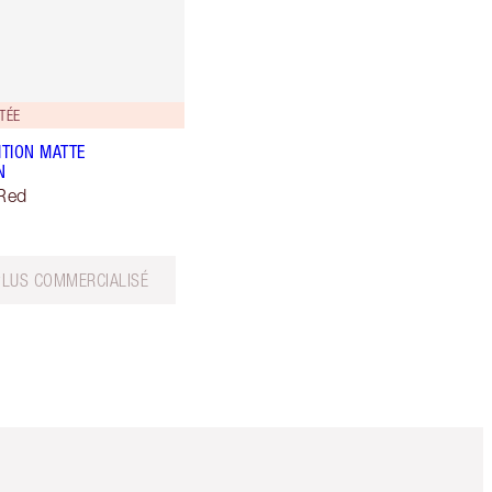
TÉE
ITION MATTE
N
Red
PLUS COMMERCIALISÉ
Article 5 sur 6
Article 6 sur 6