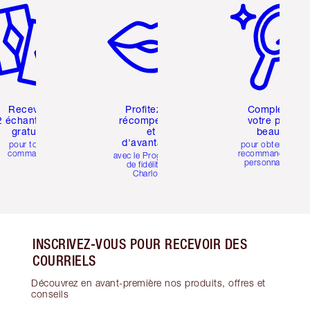
Recevez
Profitez de
Complétez
2 échantillons
récompenses
votre profil
gratuits
et
beauté
d'avantages
pour toute
pour obtenir des
commande
recommandations
avec le Programme
personnalisées
de fidélité de
Charlotte
INSCRIVEZ-VOUS POUR RECEVOIR DES
COURRIELS
Découvrez en avant-première nos produits, offres et
conseils