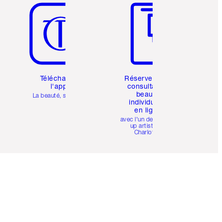
Téléchargez
Réservez une
l'appli
consultation
beauté
La beauté, simplifiée
individuelle
en ligne
avec l'un des make-
up artists de
Charlotte.