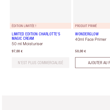
ÉDITION LIMITÉE !
PRODUIT PRIMÉ
LIMITED EDITION CHARLOTTE'S
WONDERGLOW
MAGIC CREAM
40ml Face Primer
50 ml Moisturiser
97,00 €
50,00 €
N'EST PLUS COMMERCIALISÉ
AJOUTER AU 
Article 1 sur 6
Art