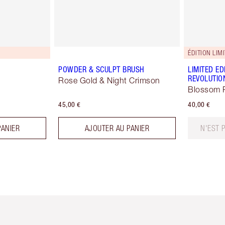
ÉDITION LIMI
POWDER & SCULPT BRUSH
LIMITED ED
REVOLUTIO
Rose Gold & Night Crimson
Blossom 
45,00 €
40,00 €
PANIER
AJOUTER AU PANIER
N'EST 
icle 2 sur 6
Article 3 sur 6
Article 4 sur 6