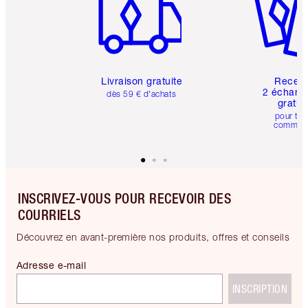
Livraison gratuite
Recev
2 échanti
dès 59 € d'achats
gratui
pour tou
comman
INSCRIVEZ-VOUS POUR RECEVOIR DES
COURRIELS
Découvrez en avant-première nos produits, offres et conseils
Adresse e-mail
INSCRIPTION