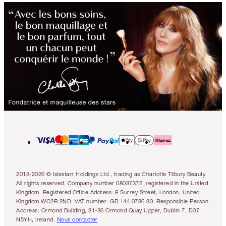
2013-2026 © Islestarr Holdings Ltd., trading as Charlotte Tilbury Beauty.
All rights reserved. Company number 08037372, registered in the United
Kingdom. Registered Office Address: 8 Surrey Street, London, United
Kingdom WC2R 2ND. VAT number: GB 144 0736 30. Responsible Person
Address: Ormond Building, 31-36 Ormond Quay Upper, Dublin 7, D07
N5YH, Ireland.
Nous contacter