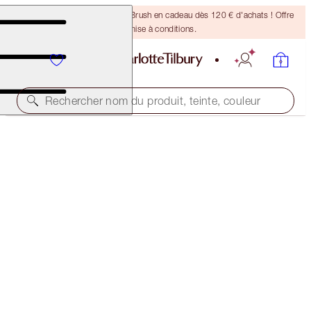
Recevez un pinceau Bronzing Brush en cadeau dès 120 € d'achats ! Offre
soumise à conditions.
Rechercher nom du produit, teinte, couleur
EXCLUSIVITÉS EN LIGNE
LOOK OF LOVE LIPSTICK REFILL
K.I.S.S.I.N.G - NUDE ROMANCE REFILL
27,00 €