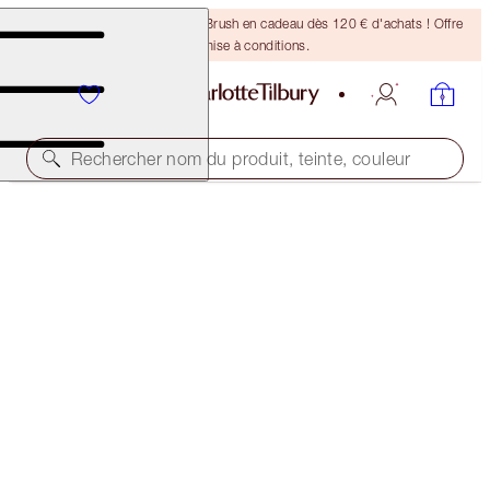
Recevez un pinceau Bronzing Brush en cadeau dès 120 € d'achats ! Offre
soumise à conditions.
Rechercher nom du produit, teinte, couleur
ÉPUISÉ
INSTANT EYE PALETTE
INSTANT EYE PALETTE
75,00 €