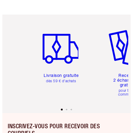
de confirmer vos achats
Article 1 sur 6
Article 
Livraison gratuite
Recev
2 échanti
dès 59 € d'achats
gratui
pour tou
comman
INSCRIVEZ-VOUS POUR RECEVOIR DES