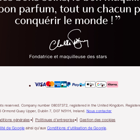
l rights reserved. Company number 08037372, registered in the United Kingdom. Regis
6 Ormond Quay Upper, Dublin 7, D07 N5YH, Ireland.
Nous contacter
ditions générales
Politiques d’entreprise
Gestion des cookies
alité de Google
ainsi qu'aux
Conditions d'utilisation de Google
.