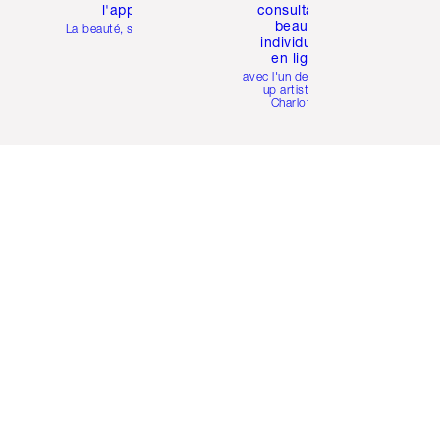
l'appli
consultation
beauté
La beauté, simplifiée
individuelle
en ligne
avec l'un des make-
up artists de
Charlotte.