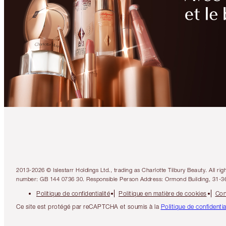
2013-2026 © Islestarr Holdings Ltd., trading as Charlotte Tilbury Beauty. Al
number: GB 144 0736 30. Responsible Person Address: Ormond Building, 31-3
Politique de confidentialité
Politique en matière de cookies
Con
Ce site est protégé par reCAPTCHA et soumis à la
Politique de confidenti