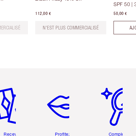
SPF 50 | 
112,00 €
50,00 €
ERCIALISÉ
N'EST PLUS COMMERCIALISÉ
AJ
icle 2 sur 6
Article 3 sur 6
Article 4 sur 6
Recevez
Profitez de
Complétez