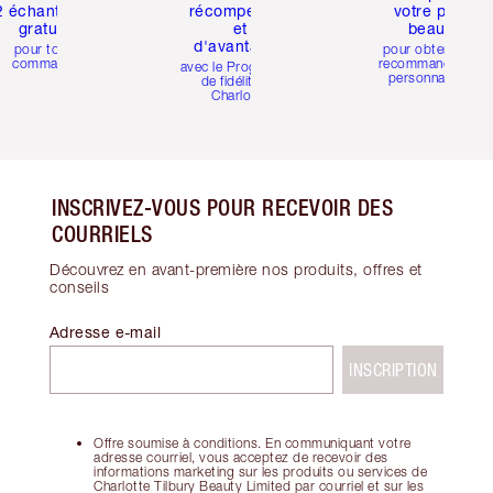
2 échantillons
récompenses
votre profil
gratuits
et
beauté
d'avantages
pour toute
pour obtenir des
commande
recommandations
avec le Programme
personnalisées
de fidélité de
Charlotte
INSCRIVEZ-VOUS POUR RECEVOIR DES
COURRIELS
Découvrez en avant-première nos produits, offres et
conseils
Adresse e-mail
INSCRIPTION
Offre soumise à conditions. En communiquant votre
adresse courriel, vous acceptez de recevoir des
informations marketing sur les produits ou services de
Charlotte Tilbury Beauty Limited par courriel et sur les