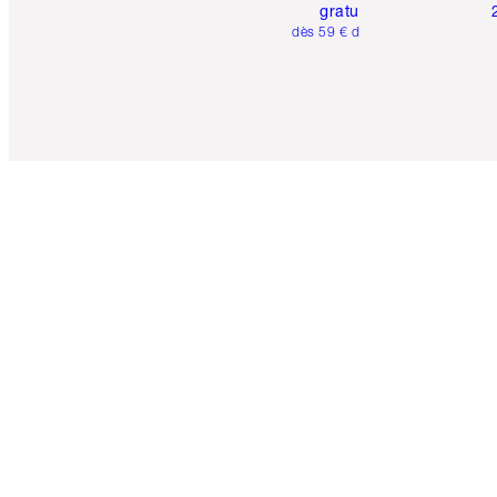
gratuite
dès 59 € d'achats