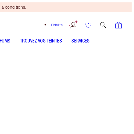
 à conditions.
Fidélité
RFUMS
TROUVEZ VOS TEINTES
SERVICES
Mini duo beauté
offert
dès 110 € d'achats ! Offre
soumise à conditions.
Bénéficiez d'une réduction magique de 40 % sur
ce duo de rêve d’enlumineur et de base de
teint !*
Plus d'informations