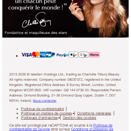
2013-2026 © Islestarr Holdings Ltd., trading as Charlotte Tilbury Beauty.
All rights reserved. Company number 08037372, registered in the United
Kingdom. Registered Office Address: 8 Surrey Street, London, United
Kingdom WC2R 2ND. VAT number: GB 144 0736 30. Responsible Person
Address: Ormond Building, 31-36 Ormond Quay Upper, Dublin 7, D07
N5YH, Ireland.
Nous contacter
Politique de confidentialité
Politique en matière de cookies
Conditions générales
Politiques d’entreprise
Gestion des cookies
Ce site est protégé par reCAPTCHA et soumis à la
Politique de
confidentialité de Google
ainsi qu'aux
Conditions d'utilisation de