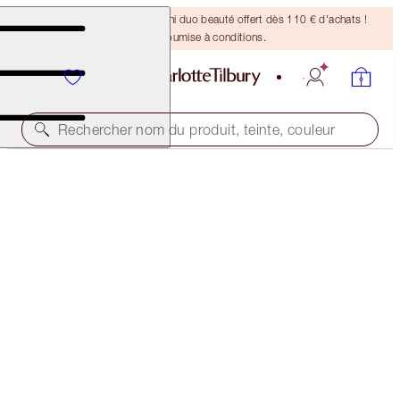
DERNIÈRE CHANCE ! Un mini duo beauté offert dès 110 € d'achats !
Offre soumise à conditions.
Rechercher nom du produit, teinte, couleur
LIPSTICK
HOT LIPS SECRET SALMA
38,00 €