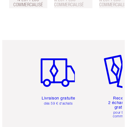
COMMERCIALISÉ
COMMERCIALISÉ
COMMERCIALIS
Article 1 sur 6
Article 
Livraison gratuite
Recev
2 échanti
dès 59 € d'achats
gratui
pour tou
comman