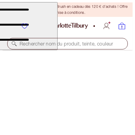
Recevez un pinceau Bronzing Brush en cadeau dès 120 € d'achats ! Offre
soumise à conditions.
Rechercher nom du produit, teinte, couleur
HOT LIPS 2 TOTE BAG
THE MAGIC PANTHER
31,00 €