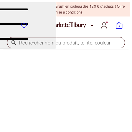
Recevez un pinceau Bronzing Brush en cadeau dès 120 € d'achats ! Offre
soumise à conditions.
Rechercher nom du produit, teinte, couleur
ÉCONOMISEZ 40%
HOT LIPS 2 IPHONE 8 CASE
THE TIMELESS LEOPARD
16,00 €