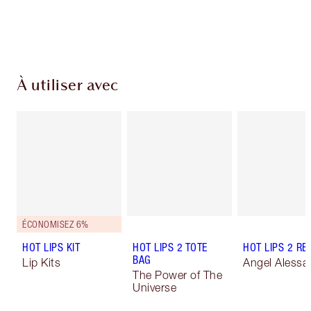
Choissisez 2 échantillons gratuits au moment
de confirmer vos achats
À utiliser avec
ÉCONOMISEZ 6%
HOT LIPS KIT
HOT LIPS 2 TOTE
HOT LIPS 2 REF
BAG
Lip Kits
Angel Alessa
The Power of The
Universe