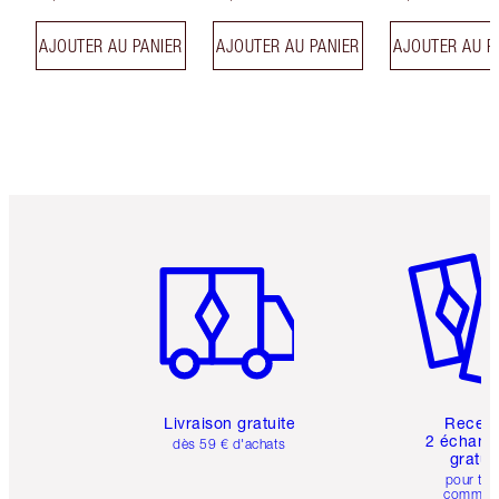
AJOUTER AU PANIER
AJOUTER AU PANIER
AJOUTER AU P
Article 1 sur 6
Article 
Livraison gratuite
Recev
2 échanti
dès 59 € d'achats
gratui
pour tou
comman