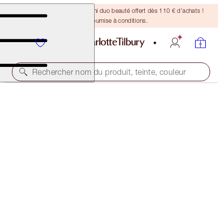
DERNIÈRE CHANCE ! Un mini duo beauté offert dès 110 € d'achats !
Offre soumise à conditions.
Rechercher nom du produit, teinte, couleur
HOLLYWOOD LIPS
RISING STAR
38,00 €