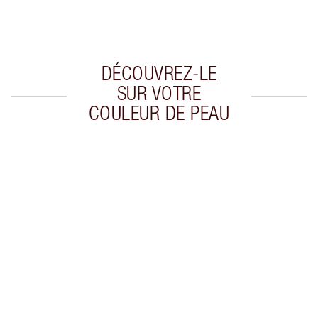
Choissisez 2 échantillons gratuits au moment
de confirmer vos achats
DÉCOUVREZ-LE
SUR VOTRE
COULEUR DE PEAU
Article 1 sur 20
Arti