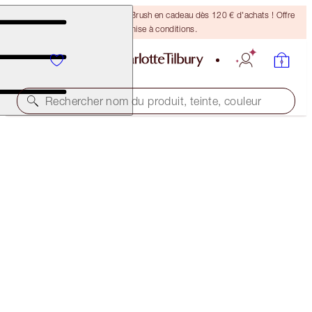
Recevez un pinceau Bronzing Brush en cadeau dès 120 € d'achats ! Offre
soumise à conditions.
Rechercher nom du produit, teinte, couleur
ÉDITION LIMITÉE
HOLLYWOOD FLAWLESS EYE FILTER
STAR AURA
59,00 €
(
210,71 €
/
10
g
)