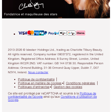
2013-2026 © Islestarr Holdings Ltd., trading as Charlotte Tilbury Beauty.
All rights reserved. Company number 08037372, registered in the United
Kingdom. Registered Office Address: 8 Surrey Street, London, United
Kingdom WC2R 2ND. VAT number: GB 144 0736 30. Responsible Person
Address: Ormond Building, 31-36 Ormond Quay Upper, Dublin 7, D07
N5YH, Ireland.
Nous contacter
Politique de confidentialité
Politique en matière de cookies
Conditions générales
Politiques d’entreprise
Gestion des cookies
Ce site est protégé par reCAPTCHA et soumis à la
Politique de
confidentialité de Google
ainsi qu'aux
Conditions d'utilisation de
Google
.