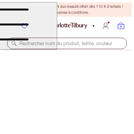
DERNIÈRE CHANCE ! Un mini duo beauté offert dès 110 € d'achats !
Offre soumise à conditions.
Rechercher nom du produit, teinte, couleur
MASCARA
FULL FAT LASHES - GLOSSY BLACK
34,00 €
(
42,50 €
/
10
ml
)