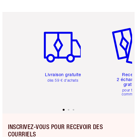
Article 1 sur 6
Article 
Livraison gratuite
Recev
2 échanti
dès 59 € d'achats
gratui
pour tou
comman
INSCRIVEZ-VOUS POUR RECEVOIR DES
COURRIELS