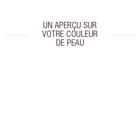
de confirmer vos achats
UN APERÇU SUR
VOTRE COULEUR
DE PEAU
Article 1 sur 20
Arti