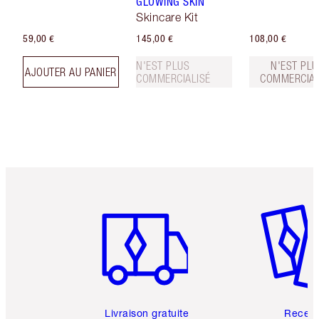
GLOWING SKIN
Skincare Kit
59,00 €
145,00 €
108,00 €
N'EST PLUS
N'EST PLU
AJOUTER AU PANIER
COMMERCIALISÉ
COMMERCIAL
Article 1 sur 6
Article 
Livraison gratuite
Recev