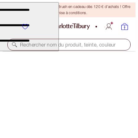
Recevez un pinceau Bronzing Brush en cadeau dès 120 € d'achats ! Offre
soumise à conditions.
Rechercher nom du produit, teinte, couleur
30 % DE RÉDUCTION
MAGIC SERUM CRYO-RECOVERY DUO
LIMITED EDITION KIT
110,00 €