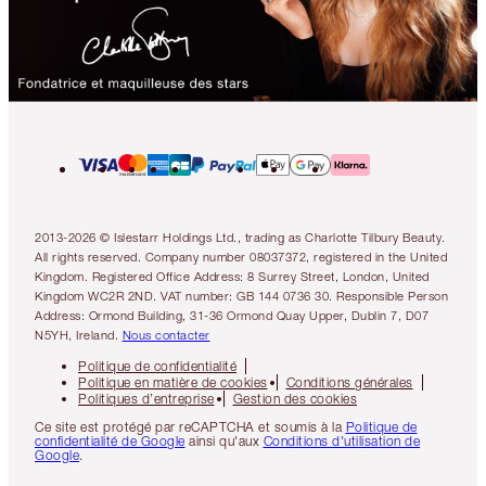
2013-2026 © Islestarr Holdings Ltd., trading as Charlotte Tilbury Beauty.
All rights reserved. Company number 08037372, registered in the United
Kingdom. Registered Office Address: 8 Surrey Street, London, United
Kingdom WC2R 2ND. VAT number: GB 144 0736 30. Responsible Person
Address: Ormond Building, 31-36 Ormond Quay Upper, Dublin 7, D07
N5YH, Ireland.
Nous contacter
Politique de confidentialité
Politique en matière de cookies
Conditions générales
Politiques d’entreprise
Gestion des cookies
Ce site est protégé par reCAPTCHA et soumis à la
Politique de
confidentialité de Google
ainsi qu'aux
Conditions d'utilisation de
Google
.