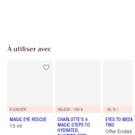
Livraison standard gratuite lorsque votre
montant atteint 59,00 €
Choissisez 2 échantillons gratuits au moment
de confirmer vos achats
À utiliser avec
À GRAVER
VALEUR : 196 €
-45 % !
MAGIC EYE RESCUE
CHARLOTTE'S 4
EYES TO MESM
MAGIC STEPS TO
TRIO
15 ml
HYDRATED,
Offer Ended