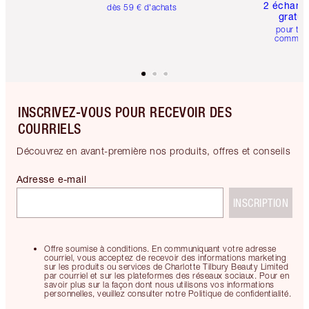
2 échanti
dès 59 € d'achats
gratui
pour tou
comman
INSCRIVEZ-VOUS POUR RECEVOIR DES
COURRIELS
Découvrez en avant-première nos produits, offres et conseils
Adresse e-mail
INSCRIPTION
Offre soumise à conditions. En communiquant votre adresse
courriel, vous acceptez de recevoir des informations marketing
sur les produits ou services de Charlotte Tilbury Beauty Limited
par courriel et sur les plateformes des réseaux sociaux. Pour en
savoir plus sur la façon dont nous utilisons vos informations
personnelles, veuillez consulter notre Politique de confidentialité.