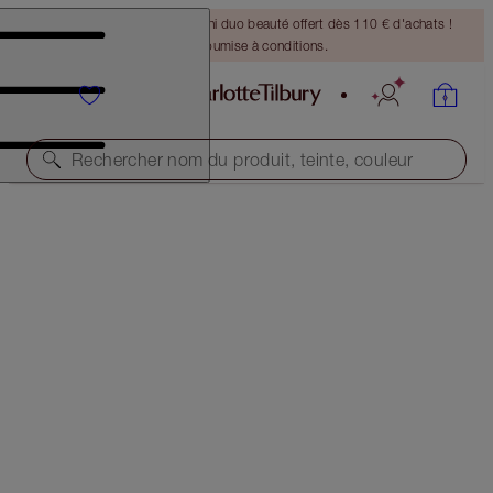
DERNIÈRE CHANCE ! Un mini duo beauté offert dès 110 € d'achats !
Offre soumise à conditions.
Rechercher nom du produit, teinte, couleur
-35 % !
HOLLYWOOD CONTOUR WAND DUO
OFFER ENDED
80,00 €