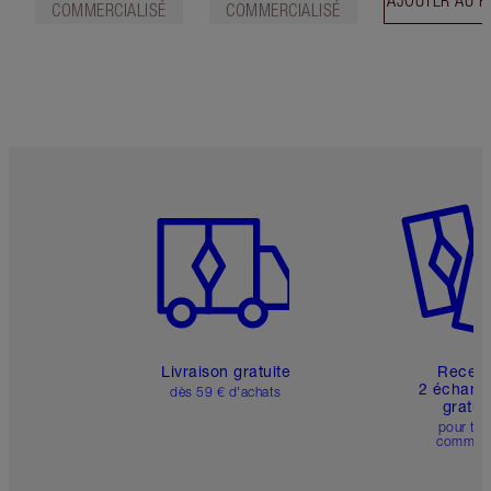
AJOUTER AU P
COMMERCIALISÉ
COMMERCIALISÉ
Article 1 sur 6
Article 
Livraison gratuite
Recev
2 échanti
dès 59 € d'achats
gratui
pour tou
comman