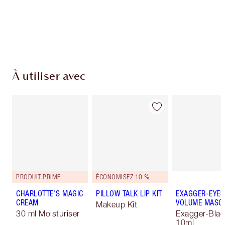
montant atteint 59,00 €
Choissisez 2 échantillons gratuits au moment
de confirmer vos achats
À utiliser avec
PRODUIT PRIMÉ
ÉCONOMISEZ 10 %
CHARLOTTE'S MAGIC
PILLOW TALK LIP KIT
EXAGGER-EYES
CREAM
VOLUME MASC
Makeup Kit
30 ml Moisturiser
Exagger-Blac
10ml