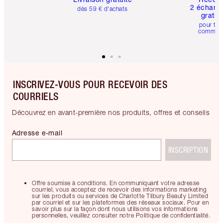
2 échanti
dès 59 € d'achats
gratui
pour tou
comman
INSCRIVEZ-VOUS POUR RECEVOIR DES
COURRIELS
Découvrez en avant-première nos produits, offres et conseils
Adresse e-mail
INSCRIPTION
Offre soumise à conditions. En communiquant votre adresse
courriel, vous acceptez de recevoir des informations marketing
sur les produits ou services de Charlotte Tilbury Beauty Limited
par courriel et sur les plateformes des réseaux sociaux. Pour en
savoir plus sur la façon dont nous utilisons vos informations
personnelles, veuillez consulter notre Politique de confidentialité.