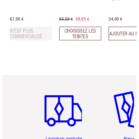
67,00 €
66,50 €
59,85 €
34,00 €
N'EST PLUS
CHOISISSEZ LES
AJOUTER AU P
COMMERCIALISÉ
TEINTES
Article 1 sur 6
Article 
Livraison gratuite
Recev