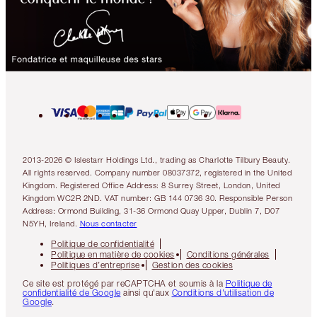
2013-2026 © Islestarr Holdings Ltd., trading as Charlotte Tilbury Beauty.
All rights reserved. Company number 08037372, registered in the United
Kingdom. Registered Office Address: 8 Surrey Street, London, United
Kingdom WC2R 2ND. VAT number: GB 144 0736 30. Responsible Person
Address: Ormond Building, 31-36 Ormond Quay Upper, Dublin 7, D07
N5YH, Ireland.
Nous contacter
Politique de confidentialité
Politique en matière de cookies
Conditions générales
Politiques d’entreprise
Gestion des cookies
Ce site est protégé par reCAPTCHA et soumis à la
Politique de
confidentialité de Google
ainsi qu'aux
Conditions d'utilisation de
Google
.