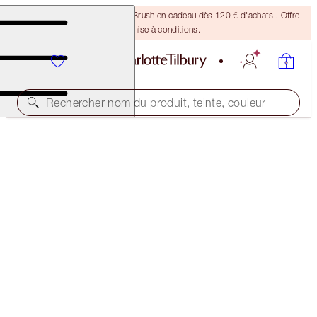
Recevez un pinceau Bronzing Brush en cadeau dès 120 € d'achats ! Offre
soumise à conditions.
Rechercher nom du produit, teinte, couleur
15 % DE RÉDUCTION
CHARLOTTE’S LEGENDARY COMPLEXION KIT
MAKEUP KIT
148,50 €
126,23 €