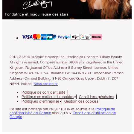
2013-2026 © Islestarr Holdings Ltd., trading as Charlotte Tilbury Beauty.
All rights reserved. Company number 08037372, registered in the United
Kingdom. Registered Office Address: 8 Surrey Street, London, United
Kingdom WC2R 2ND. VAT number: GB 144 0736 30. Responsible Person
Address: Ormond Building, 31-36 Ormond Quay Upper, Dublin 7, D07
N5YH, Ireland.
Nous contacter
Politique de confidentialité
Politique en matière de cookies
Conditions générales
Politiques d’entreprise
Gestion des cookies
Ce site est protégé par reCAPTCHA et soumis à la
Politique de
confidentialité de Google
ainsi qu'aux
Conditions d'utilisation de
Google
.