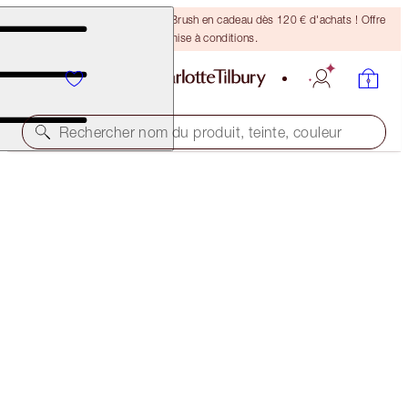
Recevez un pinceau Bronzing Brush en cadeau dès 120 € d'achats ! Offre
soumise à conditions.
Rechercher nom du produit, teinte, couleur
SUBSCRIBE!
BROW CHEAT REFILL
NATURAL BLACK
21,00 €
(
4 200,00 €
/
10
g
)