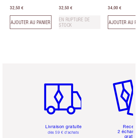
32,50 €
32,50 €
34,00 €
EN RUPTURE DE
AJOUTER AU PANIER
AJOUTER AU P
STOCK
Article 1 sur 6
Article 
Livraison gratuite
Recev
2 échanti
dès 59 € d'achats
gratui