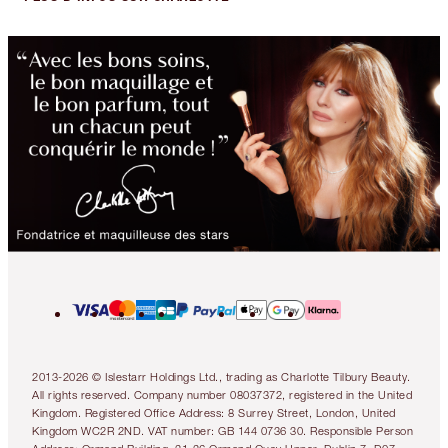
2013-2026 © Islestarr Holdings Ltd., trading as Charlotte Tilbury Beauty.
All rights reserved. Company number 08037372, registered in the United
Kingdom. Registered Office Address: 8 Surrey Street, London, United
Kingdom WC2R 2ND. VAT number: GB 144 0736 30. Responsible Person