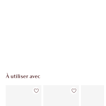
EXCLUSIVITÉS CHARLOTTE TILBURY
Club fidélité Charlotte's Darlings. Gagnez des
pièces de fidélité à chaque achat!
Livraison standard gratuite lorsque votre
montant atteint 59,00 €
Choissisez 2 échantillons gratuits au moment
de confirmer vos achats
À utiliser avec