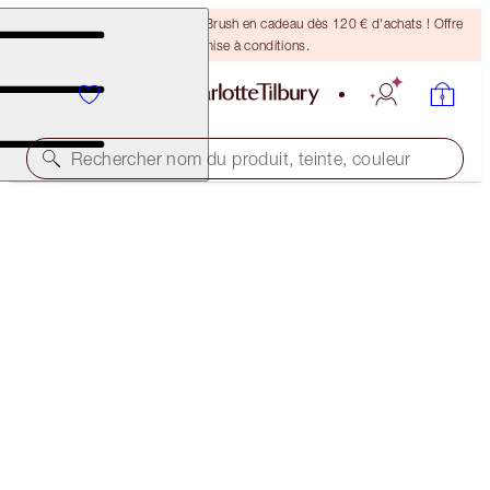
Recevez un pinceau Bronzing Brush en cadeau dès 120 € d'achats ! Offre
soumise à conditions.
Rechercher nom du produit, teinte, couleur
BROW CHEAT
NATURAL BLACK
32,50 €
(
6 500,00 €
/
10
g
)