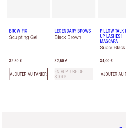
BROW FIX
LEGENDARY BROWS
PILLOW TALK 
UP LASHES!
Sculpting Gel
Black Brown
MASCARA
Super Black 
32,50 €
32,50 €
34,00 €
EN RUPTURE DE
AJOUTER AU PANIER
AJOUTER AU P
STOCK
Article 1 sur 6
Article 