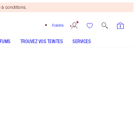
 à conditions.
Fidélité
RFUMS
TROUVEZ VOS TEINTES
SERVICES
Fair to Medium
ANALYSEUR DE PEAU