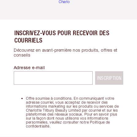
Charlotte
INSCRIVEZ-VOUS POUR RECEVOIR DES
COURRIELS
Découvrez en avant-première nos produits, offres et
conseils
Adresse e-mail
INSCRIPTION
Offre soumise à conditions. En communiquant votre
adresse courriel, vous acceptez de recevoir des
informations marketing sur les produits ou services de
Charlotte Tilbury Beauty Limited par courriel et sur les
plateformes des réseaux sociaux. Pour en savoir plus
sur la façon dont nous utilisons vos informations
personnelles, veuillez consulter notre Politique de
confidentialité.