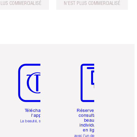
PLUS COMMERCIALISÉ
N'EST PLUS COMMERCIALISÉ
Article 5 sur 6
Article 6 sur 6
Téléchargez
Réservez une
l'appli
consultation
beauté
La beauté, simplifiée
individuelle
en ligne
avec l'un des make-