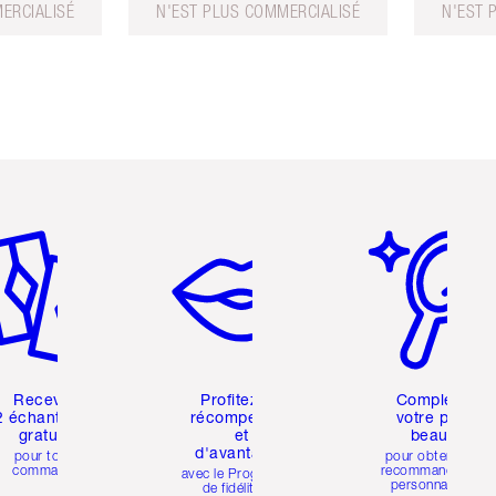
ERCIALISÉ
N'EST PLUS COMMERCIALISÉ
N'EST 
icle 2 sur 6
Article 3 sur 6
Article 4 sur 6
Recevez
Profitez de
Complétez
2 échantillons
récompenses
votre profil
gratuits
et
beauté
d'avantages
pour toute
pour obtenir des
commande
recommandations
avec le Programme
personnalisées
de fidélité de