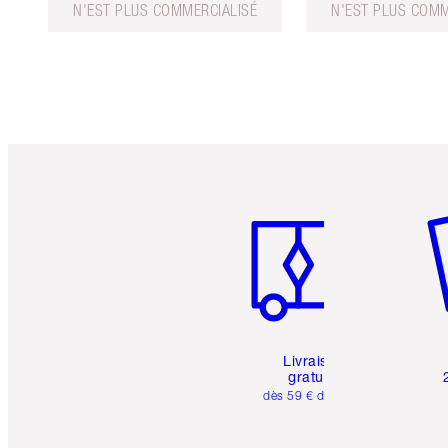
N'EST PLUS COMMERCIALISÉ
N'EST PLUS COMM
Article 1 sur 6
Art
Livraison
gratuite
dès 59 € d'achats