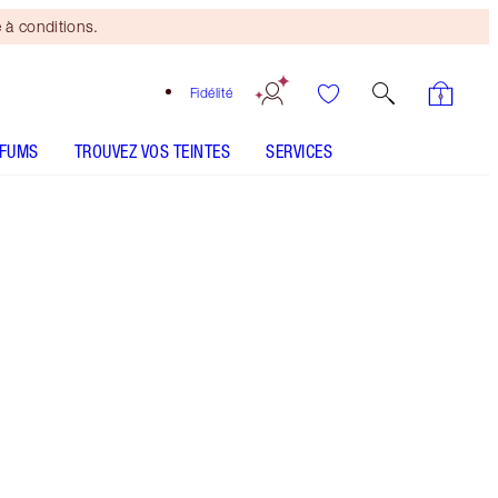
 à conditions.
Fidélité
RFUMS
TROUVEZ VOS TEINTES
SERVICES
TEINTE IDÉALE
Mini duo beauté
offert
dès 110 € d'achats ! Offre
soumise à conditions.
Ensemble de blush crème et de bâtonnet de
blush