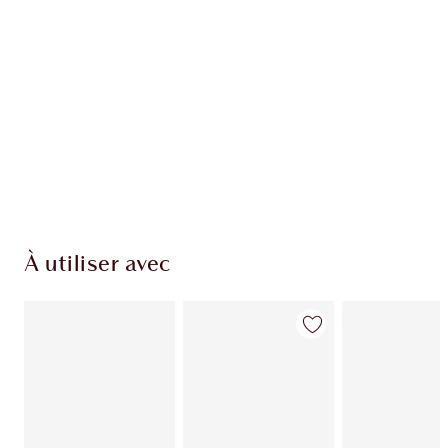
EXCLUSIVITÉS CHARLOTTE TILBURY
Club fidélité Charlotte's Darlings. Gagnez des
pièces de fidélité à chaque achat!
Livraison standard gratuite lorsque votre
montant atteint 59,00 €
Choissisez 2 échantillons gratuits au moment
de confirmer vos achats
À utiliser avec