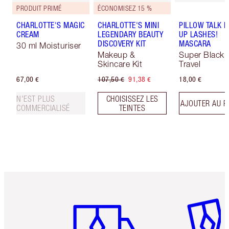
PRODUIT PRIMÉ
ÉCONOMISEZ 15 %
CHARLOTTE'S MAGIC
CHARLOTTE'S MINI
PILLOW TALK 
CREAM
LEGENDARY BEAUTY
UP LASHES!
DISCOVERY KIT
MASCARA
30 ml Moisturiser
Makeup &
Super Black 
Skincare Kit
Travel
67,00 €
107,50 €
91,38 €
18,00 €
N'EST PLUS
CHOISISSEZ LES
AJOUTER AU P
COMMERCIALISÉ
TEINTES
Article 1 sur 6
Article 