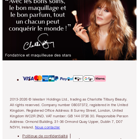
2013-2026 © Islestarr Holdings Ltd., trading as Charlotte Tilbury Beauty.
All rights reserved. Company number 08037372, registered in the United
Kingdom. Registered Office Address: 8 Surrey Street, London, United
Kingdom WC2R 2ND. VAT number: GB 144 0736 30. Responsible Person
Address: Ormond Building, 31-36 Ormond Quay Upper, Dublin 7, D07
N5YH, Ireland.
Nous contacter
Politique de confidentialité