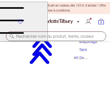
Recevez un pinceau Bronzing Brush en cadeau dès 120 € d'achats ! Offre
soumise à conditions.
Rechercher nom du produit, teinte, couleur
Maquillage
Teint
AIRBRUSH GLOW & SET TRAVEL KIT
Kit De
FACE KIT
Maquillage
73,50 €
69,83 €