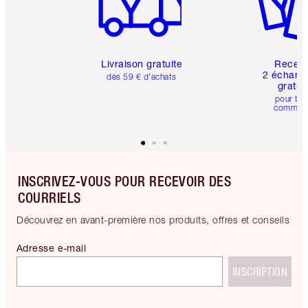
Livraison gratuite
Recev
2 échanti
dès 59 € d'achats
gratui
pour tou
comman
INSCRIVEZ-VOUS POUR RECEVOIR DES
COURRIELS
Découvrez en avant-première nos produits, offres et conseils
Adresse e-mail
INSCRIPTION