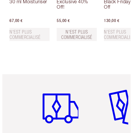
30 ml Moisturiser
Exclusive 40%
Black Friday
Off!
Off
67,00 €
55,00 €
130,00 €
N'EST PLUS
N'EST PLUS
N'EST PLUS
COMMERCIALISÉ
COMMERCIALISÉ
COMMERCIALIS
Article 1 sur 6
Article 