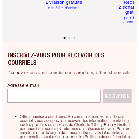
Livraison gratuite
Recev
2 échanti
dès 59 € d'achats
gratui
pour tou
comman
INSCRIVEZ-VOUS POUR RECEVOIR DES
COURRIELS
Découvrez en avant-première nos produits, offres et conseils
Adresse e-mail
INSCRIPTION
Offre soumise à conditions. En communiquant votre adresse
courriel, vous acceptez de recevoir des informations marketing
sur les produits ou services de Charlotte Tilbury Beauty Limited
par courriel et sur les plateformes des réseaux sociaux. Pour en
savoir plus sur la façon dont nous utilisons vos informations
personnelles, veuillez consulter notre Politique de confidentialité.