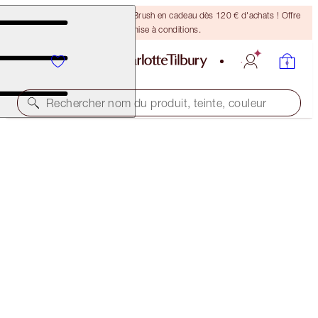
Recevez un pinceau Bronzing Brush en cadeau dès 120 € d'achats ! Offre
soumise à conditions.
Rechercher nom du produit, teinte, couleur
AUJOURD’HUI SEULEMENT !
6 SHADES OF LOVE - ECSTASY
MAGICAL OFFER
65,00 €