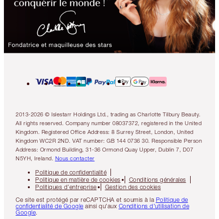
2013-2026 © Islestarr Holdings Ltd., trading as Charlotte Tilbury Beauty.
All rights reserved. Company number 08037372, registered in the United
Kingdom. Registered Office Address: 8 Surrey Street, London, United
Kingdom WC2R 2ND. VAT number: GB 144 0736 30. Responsible Person
Address: Ormond Building, 31-36 Ormond Quay Upper, Dublin 7, D07
N5YH, Ireland.
Nous contacter
Politique de confidentialité
Politique en matière de cookies
Conditions générales
Politiques d’entreprise
Gestion des cookies
Ce site est protégé par reCAPTCHA et soumis à la
Politique de
confidentialité de Google
ainsi qu'aux
Conditions d'utilisation de
Google
.