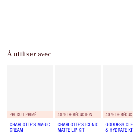
Livraison standard gratuite lorsque votre
montant atteint 59,00 €
Choissisez 2 échantillons gratuits au moment
de confirmer vos achats
À utiliser avec
PRODUIT PRIMÉ
40 % DE RÉDUCTION
40 % DE RÉDUCT
CHARLOTTE'S MAGIC
CHARLOTTE’S ICONIC
GODDESS CLE
CREAM
MATTE LIP KIT
& HYDRATE KIT