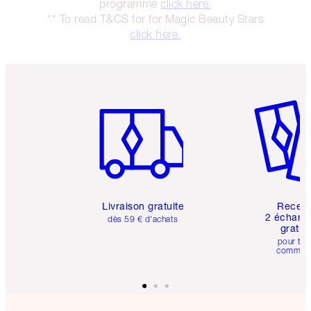
programme
click here.
** To read T&CS for for Magic Beauty Stars
click here.
Article 1 sur 6
Article 
Livraison gratuite
Recev
2 échanti
dès 59 € d'achats
gratui
pour tou
comman